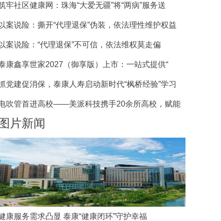
筑牢社区健康网：珠海“大爱无疆”将“两病”服务送
以案说险：撕开“代理退保”伪装，依法理性维护权益
以案说险：“代理退保”不可信，依法维权莫走偏
泰康鑫享世家2027（御享版）上市：一站式提供“
抓党建促消保，泰康人寿启动新时代“枫桥经验”学习
电吹管首进高校——美派科技携手20余所高校，赋能
图片新闻
健康服务需求凸显 泰康“健康闭环”守护幸福