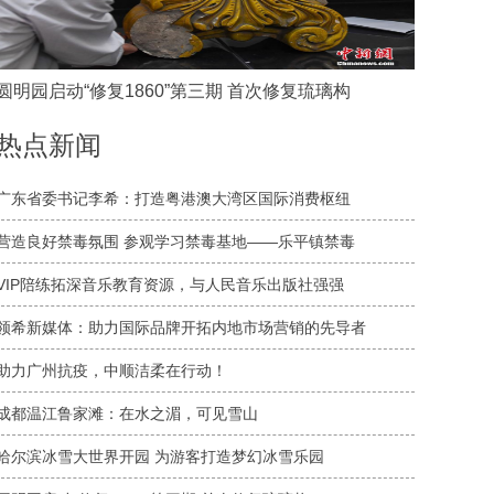
圆明园启动“修复1860”第三期 首次修复琉璃构
热点新闻
广东省委书记李希：打造粤港澳大湾区国际消费枢纽
营造良好禁毒氛围 参观学习禁毒基地——乐平镇禁毒
VIP陪练拓深音乐教育资源，与人民音乐出版社强强
领希新媒体：助力国际品牌开拓内地市场营销的先导者
助力广州抗疫，中顺洁柔在行动！
成都温江鲁家滩：在水之湄，可见雪山
哈尔滨冰雪大世界开园 为游客打造梦幻冰雪乐园