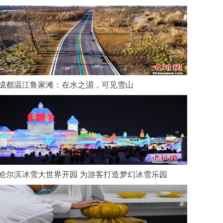
成都温江鲁家滩：在水之湄，可见雪山
哈尔滨冰雪大世界开园 为游客打造梦幻冰雪乐园