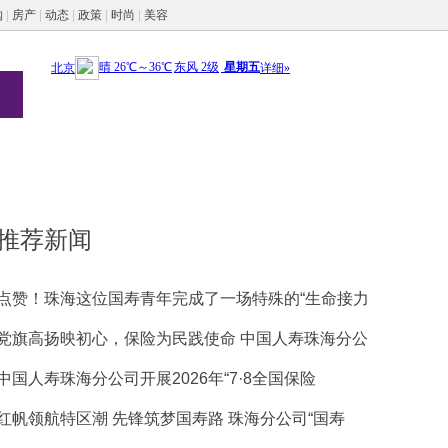
购
|
房产
|
动态
|
政策
|
时尚
|
美容
推荐新闻
点赞！珠海这位国寿青年完成了一场特殊的“生命接力
党旗高扬映初心，保险为民践使命 中国人寿珠海分公
中国人寿珠海分公司开展2026年“7·8全国保险
红帆领航特区潮 先锋筑梦国寿路 珠海分公司“国寿