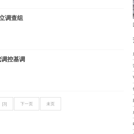
成立调查组
成调控基调
[3]
下一页
未页