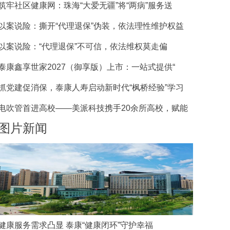
筑牢社区健康网：珠海“大爱无疆”将“两病”服务送
以案说险：撕开“代理退保”伪装，依法理性维护权益
以案说险：“代理退保”不可信，依法维权莫走偏
泰康鑫享世家2027（御享版）上市：一站式提供“
抓党建促消保，泰康人寿启动新时代“枫桥经验”学习
电吹管首进高校——美派科技携手20余所高校，赋能
图片新闻
健康服务需求凸显 泰康“健康闭环”守护幸福