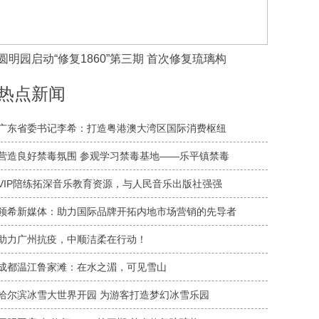
圆明园启动“修复1860”第三期 首次修复琉璃构
热点新闻
广东省委书记李希：打造粤港澳大湾区国际消费枢纽
营造良好禁毒氛围 参观学习禁毒基地——乐平镇禁毒
VIP陪练拓深音乐教育资源，与人民音乐出版社强强
领希新媒体：助力国际品牌开拓内地市场营销的先导者
助力广州抗疫，中顺洁柔在行动！
成都温江鲁家滩：在水之湄，可见雪山
哈尔滨冰雪大世界开园 为游客打造梦幻冰雪乐园