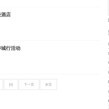
级酒店
寿城行活动
[4]
下一页
未页