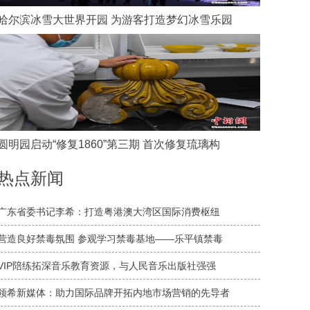
哈尔滨冰雪大世界开园 为游客打造梦幻冰雪乐园
圆明园启动“修复1860”第三期 首次修复琉璃构
热点新闻
广东省委书记李希：打造粤港澳大湾区国际消费枢纽
营造良好禁毒氛围 参观学习禁毒基地——乐平镇禁毒
VIP陪练拓深音乐教育资源，与人民音乐出版社强强
领希新媒体：助力国际品牌开拓内地市场营销的先导者