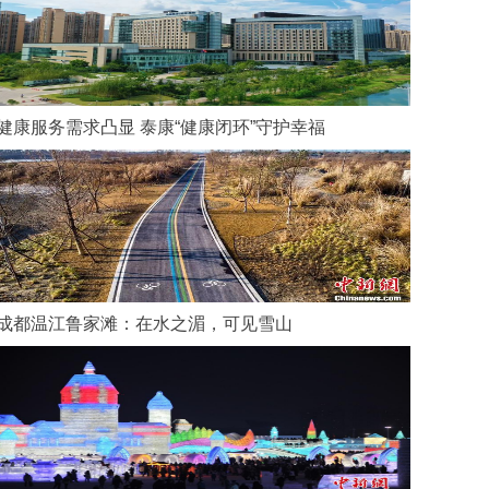
健康服务需求凸显 泰康“健康闭环”守护幸福
成都温江鲁家滩：在水之湄，可见雪山