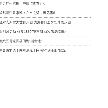
助力广州抗疫，中顺洁柔在行动！
成都温江鲁家滩：在水之湄，可见雪山
哈尔滨冰雪大世界开园 为游客打造梦幻冰雪乐园
圆明园启动“修复1860”第三期 首次修复琉璃构
嫦娥五号返回器回到“诞生地”
世界级非遗！图看深藏于闽南的“送王船”盛况