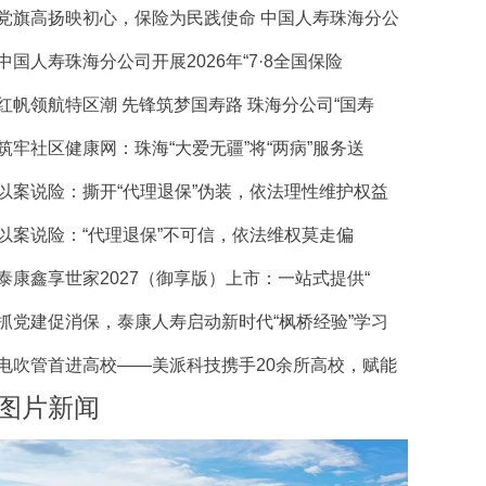
党旗高扬映初心，保险为民践使命 中国人寿珠海分公
中国人寿珠海分公司开展2026年“7·8全国保险
红帆领航特区潮 先锋筑梦国寿路 珠海分公司“国寿
筑牢社区健康网：珠海“大爱无疆”将“两病”服务送
以案说险：撕开“代理退保”伪装，依法理性维护权益
以案说险：“代理退保”不可信，依法维权莫走偏
泰康鑫享世家2027（御享版）上市：一站式提供“
抓党建促消保，泰康人寿启动新时代“枫桥经验”学习
电吹管首进高校——美派科技携手20余所高校，赋能
图片新闻