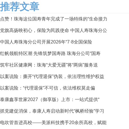
推荐文章
点赞！珠海这位国寿青年完成了一场特殊的“生命接力
党旗高扬映初心，保险为民践使命 中国人寿珠海分公
中国人寿珠海分公司开展2026年“7·8全国保险
红帆领航特区潮 先锋筑梦国寿路 珠海分公司“国寿
筑牢社区健康网：珠海“大爱无疆”将“两病”服务送
以案说险：撕开“代理退保”伪装，依法理性维护权益
以案说险：“代理退保”不可信，依法维权莫走偏
泰康鑫享世家2027（御享版）上市：一站式提供“
抓党建促消保，泰康人寿启动新时代“枫桥经验”学习
电吹管首进高校——美派科技携手20余所高校，赋能