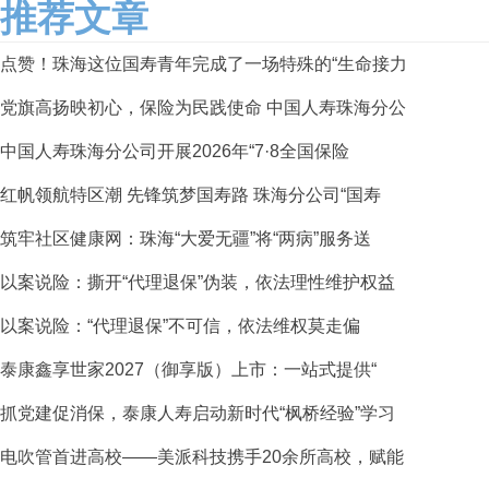
推荐文章
点赞！珠海这位国寿青年完成了一场特殊的“生命接力
党旗高扬映初心，保险为民践使命 中国人寿珠海分公
中国人寿珠海分公司开展2026年“7·8全国保险
红帆领航特区潮 先锋筑梦国寿路 珠海分公司“国寿
筑牢社区健康网：珠海“大爱无疆”将“两病”服务送
以案说险：撕开“代理退保”伪装，依法理性维护权益
以案说险：“代理退保”不可信，依法维权莫走偏
泰康鑫享世家2027（御享版）上市：一站式提供“
抓党建促消保，泰康人寿启动新时代“枫桥经验”学习
电吹管首进高校——美派科技携手20余所高校，赋能