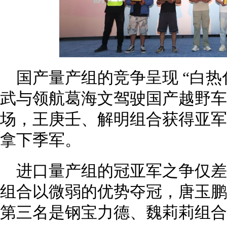
国产量产组的竞争呈现 “白热
武与领航葛海文驾驶国产越野车
场，王庚壬、解明组合获得亚军
拿下季军。
进口量产组的冠亚军之争仅差
组合以微弱的优势夺冠，唐玉鹏
第三名是钢宝力德、魏莉莉组合