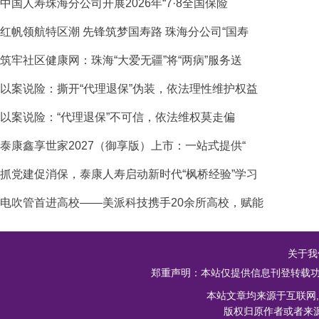
中国人寿珠海分公司开展2026年“7·8全国保险
红帆领航特区潮 先锋筑梦国寿路 珠海分公司“国寿
筑牢社区健康网：珠海“大爱无疆”将“两病”服务送
以案说险：撕开“代理退保”伪装，依法理性维护权益
以案说险：“代理退保”不可信，依法维权莫走偏
泰康鑫享世家2027（御享版）上市：一站式提供“
抓党建促消保，泰康人寿启动新时代“枫桥经验”学习
电吹管首进高校——美派科技携手20余所高校，赋能
关于我
郑重声明：本站仅提供信息刊登转载功
本站文章均来源于互联网
版权归原作者或者来源